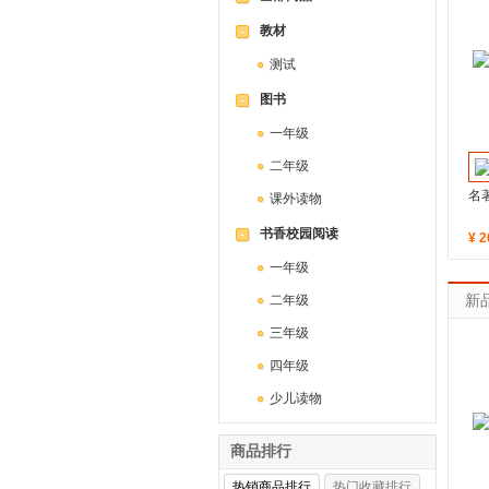
教材
-
测试
图书
-
一年级
二年级
名
课外读物
书香校园阅读
-
¥
2
一年级
二年级
新
三年级
四年级
少儿读物
商品排行
热销商品排行
热门收藏排行