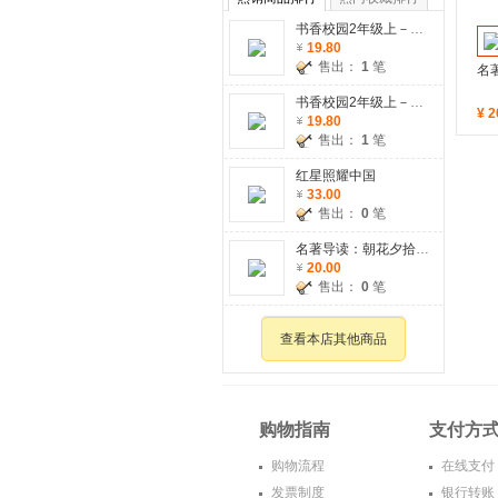
书香校园2年级上－小狗的小房子
19.80
售出：
1
笔
名
书香校园2年级上－一只想飞的猫
¥
2
19.80
售出：
1
笔
红星照耀中国
33.00
售出：
0
笔
名著导读：朝花夕拾·呐喊
20.00
售出：
0
笔
查看本店其他商品
购物指南
支付方
购物流程
在线支付
发票制度
银行转账