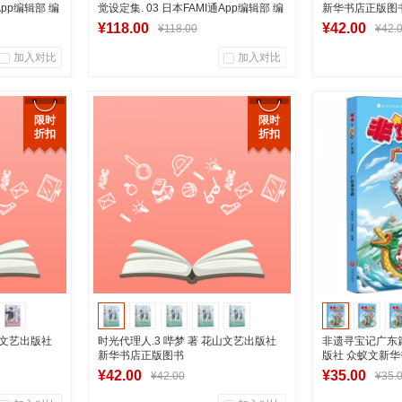
App编辑部 编
觉设定集. 03 日本FAMI通App编辑部 编
新华书店正版图
¥118.00
¥42.00
¥118.00
¥42.
加入对比
加入对比
0
0
0
商品销量
用户评论
商品销量
限时
限时
折扣
折扣
营店
湖南新华图书专营店
湖南新
车
加入购物车
加
山文艺出版社
时光代理人.3 哔梦 著 花山文艺出版社
非遗寻宝记广东
新华书店正版图书
版社 众蚁文新
¥42.00
¥35.00
¥42.00
¥35.