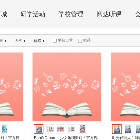
商城
研学活动
学校管理
阅达听课
平台自营
赠品
量
人气
价格
团派对！官方视
BanG Dream！少女乐团派对！官方视
时光代理人.1 