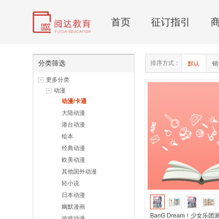
首页
征订指引
分类筛选
排序方式：
默认
销
更多分类
动漫
动漫/卡通
大陆动漫
港台动漫
绘本
经典动漫
欧美动漫
其他国外动漫
轻小说
日本动漫
幽默漫画
BanG Dream！少女乐
游戏动漫