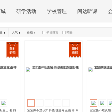
商城
研学活动
学校管理
阅达听课
平台自营
赠品
量
人气
价格
限时
限时
折扣
折扣
 蓝山 著 四
宝宝撕不烂认知卡·图说唐诗 蓝山 著 四
宝宝撕不烂认知卡