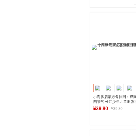
0
0
商品销量
用户评论
湖南新华图书专
到货通知
小海豚启蒙必备挂图：双面
四节气 长江少年儿童出版
版图书
¥39.80
¥39.80
0
0