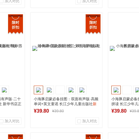
加入对比
加入对比
0
0
0
商品销量
用户评论
商品销量
限时
限时
折扣
折扣
营店
湖南新华图书专营店
湖南新
到货通知
有声版·二十
小海豚启蒙必备挂图：双面有声版·高频
小海豚启蒙必备
社 新华书店正
单词+英文童谣 长江少年儿童出版社
新
拼读 长江少年
华书店正版图书
图书
¥39.80
¥39.80
¥39.80
¥39.
加入对比
加入对比
0
0
0