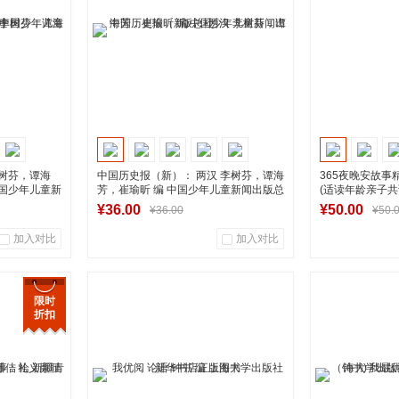
加入购物车
李树芬，谭海
中国历史报（新）： 两汉 李树芬，谭海
365夜晚安故
中国少年儿童新
芳，崔瑜昕 编 中国少年儿童新闻出版总
(适读年龄亲子共
图书
社
新华书店正版图书
学低年级）
新华
¥36.00
¥50.00
¥36.00
¥50.
加入对比
加入对比
0
0
2
商品销量
用户评论
商品销量
限时
折扣
营店
湖南新华图书专营店
湖南新
到货通知
加