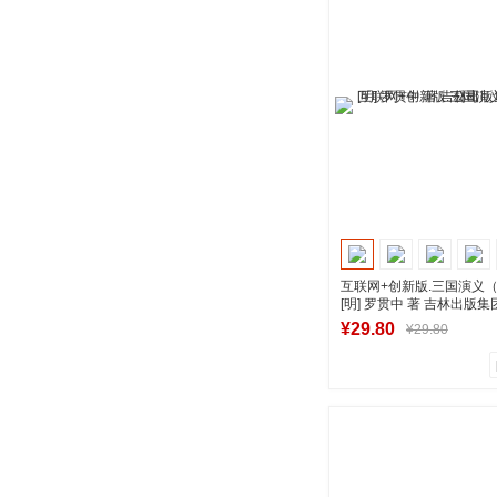
商品销量
用户评论
湖南新华图书专
到货通知
互联网+创新版.三国演义（
[明] 罗贯中 著 吉林出版
司
新华书店正版图书
¥29.80
¥29.80
1
0
商品销量
用户评论
湖南新华图书专