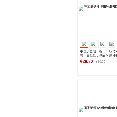
到货通知
中国历史报（新）： 明 
芳，吴旦旦，杨敏华 编 
闻出版总社
新华书店正版
¥28.80
¥36.00
0
0
商品销量
用户评论
湖南新华图书专
到货通知