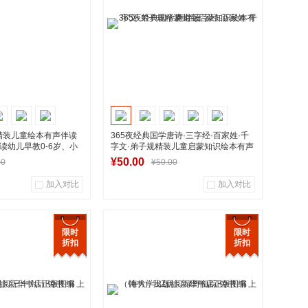
到货通知
到货通知
事精装儿童绘本有声伴读
365夜经典国学唐诗·三字经·百家姓·千
读幼儿早教0-6岁、小
字文·弟子规精装儿童启蒙知识绘本有声
书店正版图书
伴读
新华书店正版图书
¥50.00
00
¥50.00
加入对比
加入对比
0
0
0
用户评论
商品销量
用户评论
限时
限时
折扣
折扣
华图书专营店
湖南新华图书专营店
入购物车
加入购物车