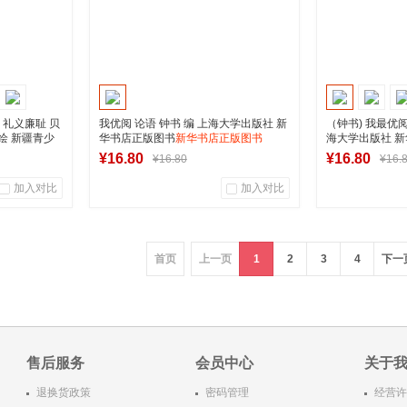
礼义廉耻 贝
我优阅 论语 钟书 编 上海大学出版社 新
（钟书) 我最优阅
绘 新疆青少
华书店正版图书
新华书店正版图书
海大学出版社 
书
店正版图书
¥16.80
¥16.80
¥16.80
¥16.
加入对比
加入对比
0
0
0
商品销量
用户评论
商品销量
首页
上一页
1
2
3
4
下一
营店
湖南新华图书专营店
湖南新
车
加入购物车
加
售后服务
会员中心
关于
退换货政策
密码管理
经营许