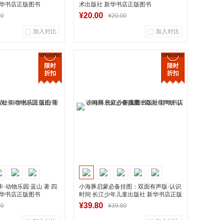
新华书店正版图书
术出版社 新华书店正版图书
¥20.00
00
¥20.00
加入对比
加入对比
0
0
0
用户评论
商品销量
用户评论
限时
限时
折扣
折扣
华图书专营店
湖南新华图书专营店
到货通知
到货通知
·动物乐园 蓝山 著 四
小海豚启蒙必备挂图：双面有声版·认识
新华书店正版图书
时间 长江少年儿童出版社 新华书店正版
图书
¥39.80
00
¥39.80