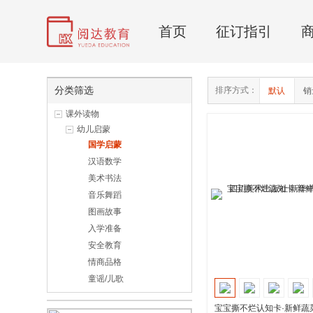
首页
征订指引
分类筛选
排序方式：
默认
销
课外读物
幼儿启蒙
国学启蒙
汉语数学
美术书法
音乐舞蹈
图画故事
入学准备
安全教育
情商品格
童谣/儿歌
宝宝撕不烂认知卡·新鲜蔬菜