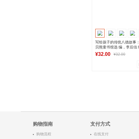
写给孩子的传统八德故事：
贝熊童书馆选 编，李后佶 
年出版社
新华书店正版图
¥32.00
¥32.00
0
0
商品销量
用户评论
湖南新华图书专
加入购物
购物指南
支付方式
购物流程
在线支付