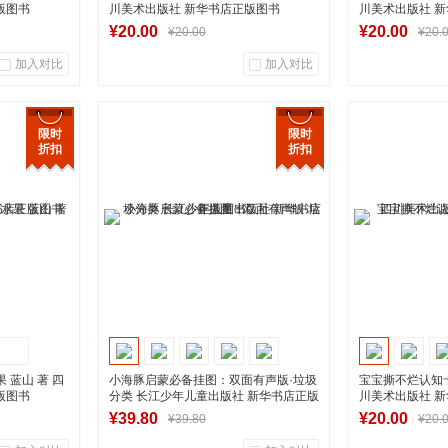
版图书
川美术出版社 新华书店正版图书
川美术出版社 
¥20.00
¥20.00
¥20.00
¥20.
加入对比
加入对比
0
0
0
商品销量
用户评论
商品销量
限时
限时
折扣
折扣
营店
湖南新华图书专营店
湖南新
到货通知
 蓝山 著 四
小海豚启蒙必备挂图：双面有声版·垃圾
宝宝撕不烂认知卡
版图书
分类 长江少年儿童出版社 新华书店正版
川美术出版社 
图书
¥39.80
¥20.00
¥39.80
¥20.