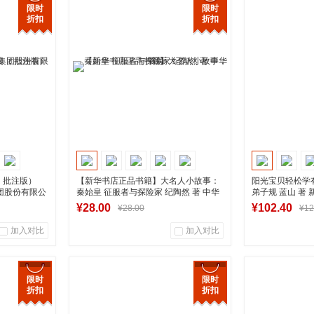
商品销量
用户评论
商品销量
限时
限时
折扣
折扣
营店
湖南新华图书专营店
湖南新
到货通知
 批注版）
【新华书店正品书籍】大名人小故事：
阳光宝贝轻松学有
集团股份有限公
秦始皇 征服者与探险家 纪陶然 著 中华
弟子规 蓝山 著
书局
书店正版图书
¥28.00
¥102.40
¥28.00
¥12
加入对比
加入对比
0
0
0
商品销量
用户评论
商品销量
限时
限时
折扣
折扣
营店
湖南新华图书专营店
湖南新