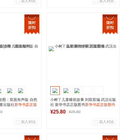
加入对比
加入对比
0
0
0
用户评论
商品销量
用户评论
限时
限时
折扣
折扣
华图书专营店
湖南新华图书专营店
到货通知
到货通知
挂图：双面有声版·自然
小树丫儿童睡前故事 刘双双编 武汉出版
儿童出版社
新华书店正版
社 新华书店正版图书
新华书店正版图书
¥25.80
80
¥25.80
加入对比
加入对比
0
0
0