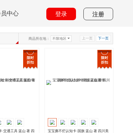
会员中心
登录
注册
上一页
下一页
商品所在地：
不限地区
限时
限时
折扣
折扣
·交通工具 蓝山 著 四
宝宝撕不烂认知卡·国旗 蓝山 著 四川美