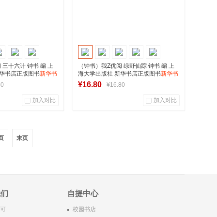
 三十六计 钟书 编 上
（钟书）我Z优阅 绿野仙踪 钟书 编 上
新华书店正版图书
新华书
海大学出版社 新华书店正版图书
新华书
店正版图书
¥16.80
80
¥16.80
加入对比
加入对比
0
0
0
用户评论
商品销量
用户评论
页
末页
华图书专营店
湖南新华图书专营店
入购物车
到货通知
我们
自提中心
可
校园书店