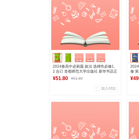
加入购物车
2024春高中必刷题 政治 选择性必修1、
20
2 合订 首都师范大学出版社 新华书店正
修 
版图书
版图
¥51.80
¥49
¥51.80
加入对比
1
0
商品销量
用户评论
商
湖南新华图书专营店
加入购物车