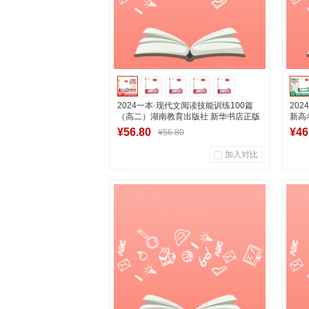
2024一本·现代文阅读技能训练100篇
20
（高二）湖南教育出版社 新华书店正版
新高
图书
书
¥56.80
¥46
¥56.80
加入对比
0
0
商品销量
用户评论
商
湖南新华图书专营店
加入购物车