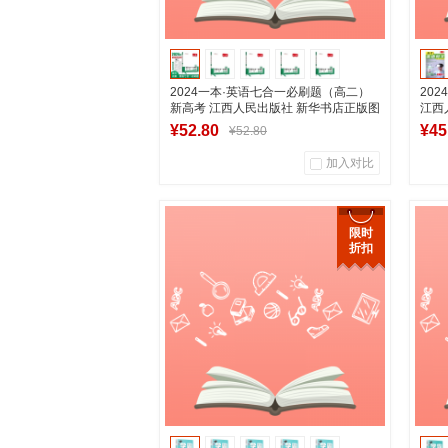
2024一本·英语七合一必刷题（高二）
20
新高考 江西人民出版社 新华书店正版图
江西
书
¥52.80
¥45
¥52.80
加入对比
0
0
商品销量
用户评论
商
限时
折扣
湖南新华图书专营店
加入购物车