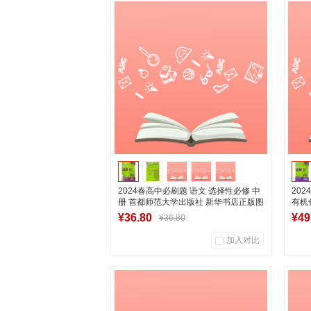
2024春高中必刷题 语文 选择性必修 中
20
册 首都师范大学出版社 新华书店正版图
有机
书
学出
¥36.80
¥49
¥36.80
加入对比
0
0
商品销量
用户评论
商
湖南新华图书专营店