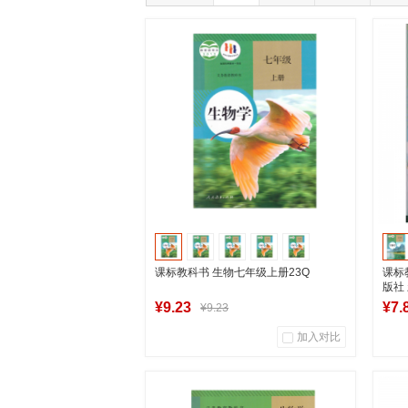
课标教科书 生物七年级上册23Q
课标
版社
¥9.23
¥7.
¥9.23
加入对比
18
0
商品销量
用户评论
商