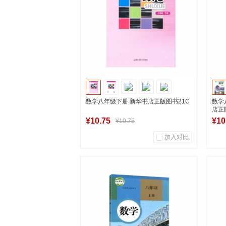
预售购买
数学八年级下册 新华书店正版图书21C
数学
店正
¥10.75
¥10
¥10.75
加入对比
33
0
商品销量
用户评论
商
湖南新华图书专营店
到货通知