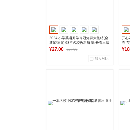
2024 小学英语升学夺冠知识大集结(全
开心
新加强版) 68所名校教科所 编 长春出版
卷·
社
图书
¥27.00
¥18
¥27.00
加入对比
3
0
商品销量
用户评论
商
湖南新华图书专营店
加入购物车