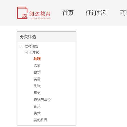
首页
征订指引
商
分类筛选
教材预售
七年级
地理
语文
数学
英语
生物
历史
道德与法治
音乐
美术
其他科目