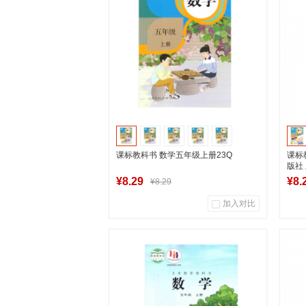
课标教科书 数学五年级上册23Q
课标
版社
¥8.29
¥8.
¥8.29
加入对比
93
0
商品销量
用户评论
商
湖南新华图书专营店
加入购物车