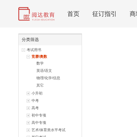
首页
征订指引
商
分类筛选
考试用书
竞赛/奥数
数学
英语/语文
物理/化学/信息
其它
小升初
中考
高考
初中专项
高中专项
艺术/体育类水平考试