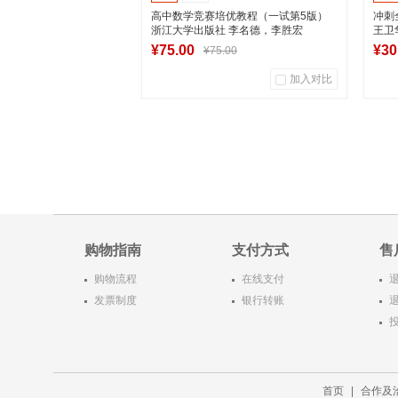
高中数学竞赛培优教程（一试第5版）
冲刺
浙江大学出版社 李名德，李胜宏
王卫
辑部
¥75.00
¥30
¥75.00
加入对比
0
0
商品销量
用户评论
商
湖南新华图书专营店
到货通知
购物指南
支付方式
售
购物流程
在线支付
发票制度
银行转账
首页
|
合作及