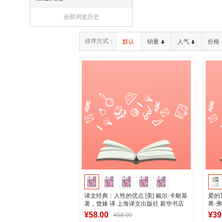
全部浏览历史
排序方式：
默认
销量
人气
价格
译文经典：人性的优点 [美] 戴尔·卡耐基
爱的
著，曾姝 译 上海译文出版社 新华书店
希·
正版图书
社 
¥58.00
¥39
¥58.00