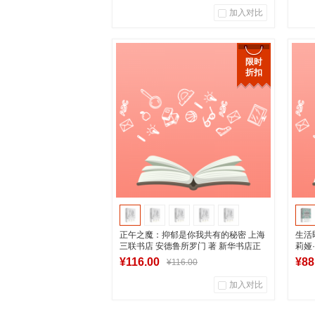
加入对比
0
0
商品销量
用户评论
商
限时
折扣
湖南新华图书专营店
加入购物车
正午之魔：抑郁是你我共有的秘密 上海
生活
三联书店 安德鲁所罗门 著 新华书店正
莉娅
版图书
¥116.00
¥88
¥116.00
加入对比
0
0