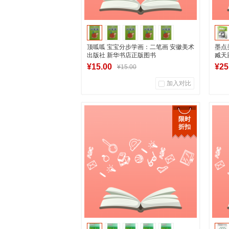
顶呱呱 宝宝分步学画：二笔画 安徽美术
墨点
出版社 新华书店正版图书
臧天
版图
¥15.00
¥25
¥15.00
加入对比
0
0
商品销量
用户评论
商
限时
折扣
湖南新华图书专营店
加入购物车