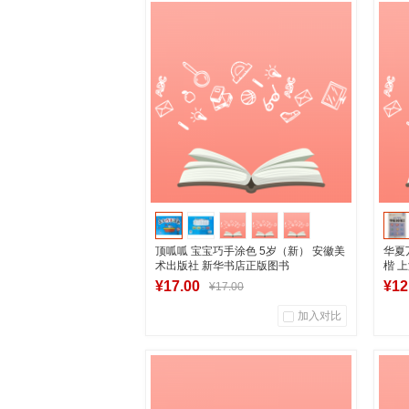
顶呱呱 宝宝巧手涂色 5岁（新） 安徽美
华夏
术出版社 新华书店正版图书
楷 
书
¥17.00
¥12
¥17.00
加入对比
0
0
商品销量
用户评论
商
湖南新华图书专营店