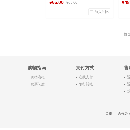
版图书
店正
¥66.00
¥48
¥66.00
加入对比
0
0
商品销量
用户评论
商
首
湖南新华图书专营店
到货通知
购物指南
支付方式
售
购物流程
在线支付
发票制度
银行转账
首页
|
合作及