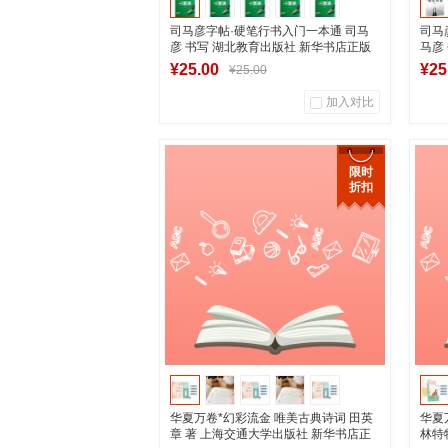
司马彦字帖·硬笔行书入门一本通 司马
司马
彦 书写 湖北教育出版社 新华书店正版
马彦
图书
版图
¥25.00
¥25
¥25.00
加入对比
0
0
商品销量
用户评论
商
限时
折扣
湖南新华图书专营店
到货通知
华夏万卷*幻彩流金 唯美古典诗词 田英
华夏
章 著 上海交通大学出版社 新华书店正
林特