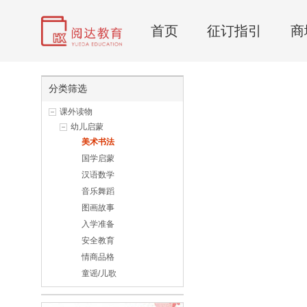
首页
征订指引
商
分类筛选
课外读物
幼儿启蒙
美术书法
国学启蒙
汉语数学
音乐舞蹈
图画故事
入学准备
安全教育
情商品格
童谣/儿歌