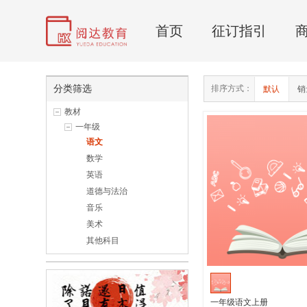
首页
征订指引
分类筛选
排序方式：
默认
销
教材
一年级
语文
数学
英语
道德与法治
音乐
美术
其他科目
一年级语文上册