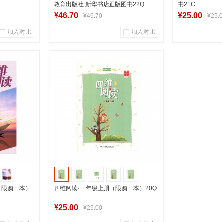
教育出版社 新华书店正版图书22Q
书21C
¥46.70
¥25.00
¥46.70
¥25.
加入对比
加入对比
1
0
1
商品销量
用户评论
商品销量
营店
湖南新华图书专营店
湖南新
加入购物车
（限购一本）
四维阅读·一年级上册（限购一本）20Q
¥25.00
¥25.00