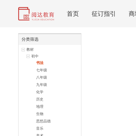
首页
征订指引
商
分类筛选
教材
初中
书法
七年级
八年级
九年级
化学
历史
地理
生物
思想品德
音乐
美术