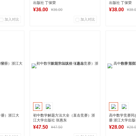
出版社 丁保荣
出版社 丁保荣
¥36.00
¥38.00
¥36.00
¥38.
加入对比
加入对比
0
0
0
商品销量
用户评论
商品销量
营店
湖南新华图书专营店
湖南新
到货通知
分册）浙江大
初中数学解题方法大全（直击竞赛）浙
高中数学竞赛同
江大学出版社 张惠东
册 浙江大学出版
¥47.50
¥28.00
¥47.50
¥28.