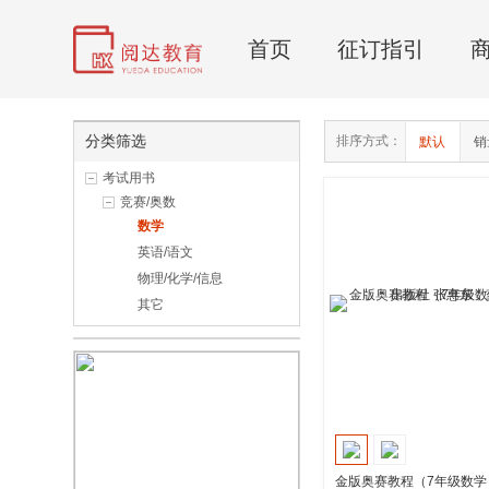
首页
征订指引
分类筛选
排序方式：
默认
销
考试用书
竞赛/奥数
数学
英语/语文
物理/化学/信息
其它
金版奥赛教程（7年级数学