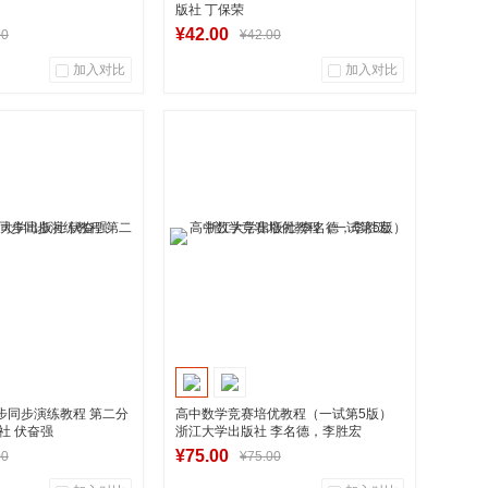
版社 丁保荣
¥42.00
00
¥42.00
加入对比
加入对比
0
0
0
用户评论
商品销量
用户评论
华图书专营店
湖南新华图书专营店
到货通知
到货通知
步同步演练教程 第二分
高中数学竞赛培优教程（一试第5版）
社 伏奋强
浙江大学出版社 李名德，李胜宏
¥75.00
00
¥75.00