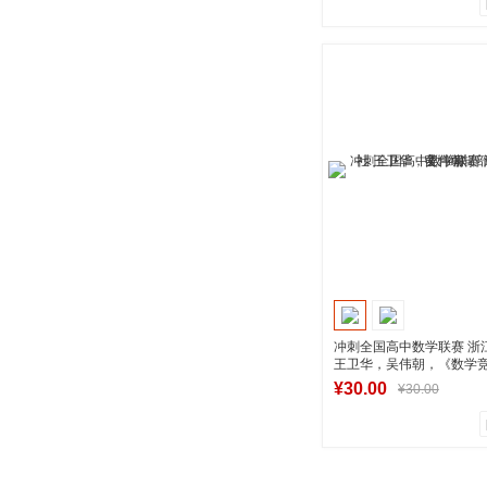
0
0
商品销量
用户评论
湖南新华图书专
到货通知
冲刺全国高中数学联赛 浙
王卫华，吴伟朝，《数学
辑部
¥30.00
¥30.00
0
0