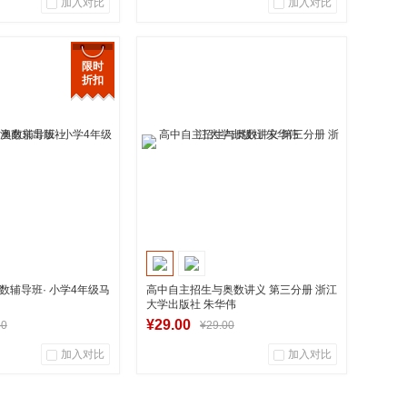
加入对比
加入对比
0
0
0
用户评论
商品销量
用户评论
限时
折扣
华图书专营店
湖南新华图书专营店
到货通知
到货通知
数辅导班· 小学4年级马
高中自主招生与奥数讲义 第三分册 浙江
大学出版社 朱华伟
¥29.00
80
¥29.00
加入对比
加入对比
0
1
0