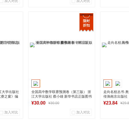
加入对比
加入对比
2
1
0
商品销量
用户评论
商品销量
限时
折扣
营店
湖南新华图书专营店
湖南新
到货通知
江大学出版社
全国高中数学联赛预测卷（第三版） 浙
走向名校丛书·奥
竞赛之窗》编
江大学出版社 蔡小雄 新华书店正版图书
传渔南京出版社
¥30.00
¥23.84
¥30.00
¥29.
加入对比
加入对比
0
0
2