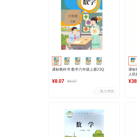
课标教科书 数学六年级上册23Q
课标
人民
¥8.07
¥38
¥8.07
加入对比
85
0
商品销量
用户评论
商
湖南新华图书专营店
加入购物车