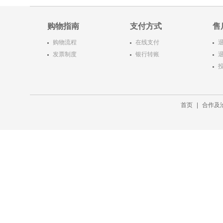
传达出的积极向上的教育意义
令人学而不忘，主人公的纯真
购物指南
支付方式
售
友情和为了朋友甘愿付出一切
的人性美的一面，着实令人动
购物流程
在线支付
容。

入选教育部统编小学语文二年
发票制度
银行转账
级上推荐阅读篇目。
首页
|
合作及