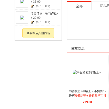
33.00
商品
售出：
0
笔
全部
名著导读：朝花夕拾·呐喊
20.00
售出：
0
笔
查看本店其他商品
推荐商品
书香校园2年级上－小狗的小
房子
该书是著名作家孙幼军具
有代表性的原创获奖作品，备
¥19.80
受小朋友们喜爱。故事语言生
动简练，内容节奏明快，故事