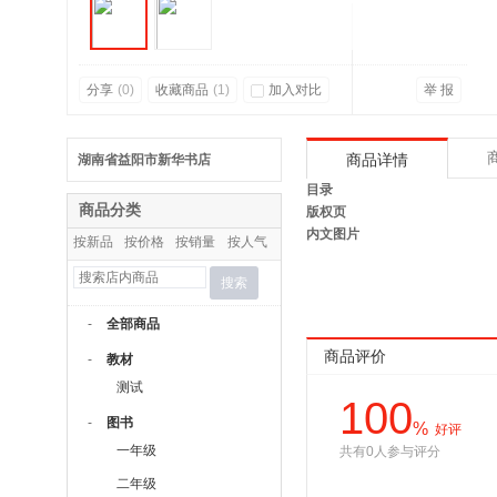
分享
(
0
)
收藏商品
(
1
)
加入对比
举 报
湖南省益阳市新华书店
商品详情
目录
商品分类
版权页
内文图片
按新品
按价格
按销量
按人气
搜索
-
全部商品
商品评价
-
教材
测试
100
-
图书
%
好评
一年级
共有0人参与评分
二年级