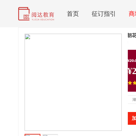
首页
征订指引
商
名著导读：朝花
适合初中生阅读
市 场 价：
¥20.
¥2
商 城 价：
商品评分：
配 送 至：
湖