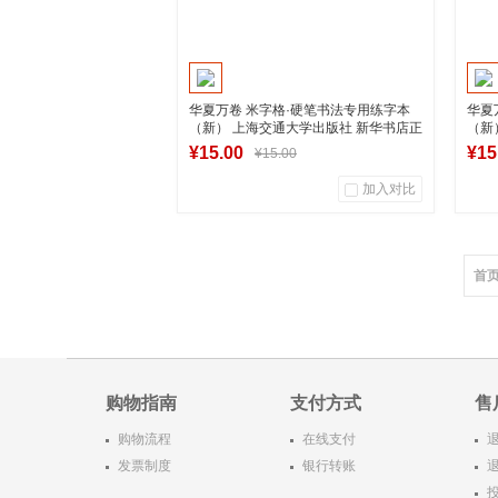
华夏万卷 米字格·硬笔书法专用练字本
华夏
（新） 上海交通大学出版社 新华书店正
（新
版图书
版图
¥15.00
¥15
¥15.00
加入对比
0
0
商品销量
用户评论
商
首
湖南新华图书专营店
加入购物车
购物指南
支付方式
售
购物流程
在线支付
发票制度
银行转账