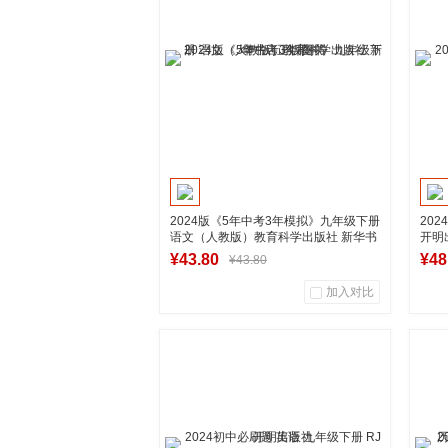
加入购物车
2024版《5年中考3年模拟》九年级下册
202
语文（人教版）教育科学出版社 新华书
开明
店正版图书
¥43.80
¥48
¥43.80
加入对比
0
0
商品销量
用户评论
商
湖南新华图书专营店
到货通知