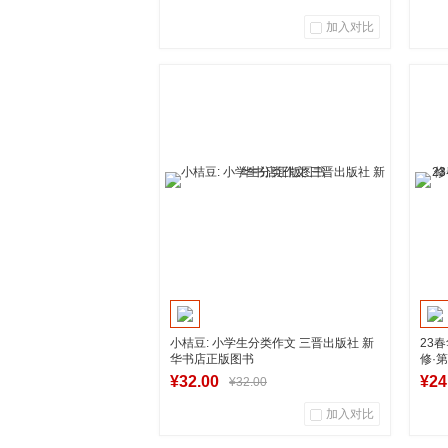
加入对比
0
0
商品销量
用户评论
商
湖南新华图书专营店
到货通知
小桔豆: 小学生分类作文 三晋出版社 新
23
华书店正版图书
修·
社
¥32.00
¥24
¥32.00
加入对比