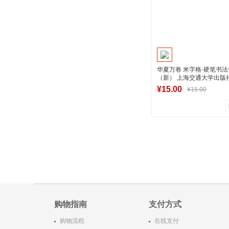
华夏万卷 米字格·硬笔书
（新） 上海交通大学出版
版图书
¥15.00
¥15.00
0
0
商品销量
用户评论
湖南新华图书专
加入购物
购物指南
支付方式
购物流程
在线支付