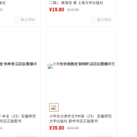
版社
二辑） 林海音 著 上海大学出版社
¥19.80
00
¥19.80
加入对比
加入对比
0
0
0
用户评论
商品销量
用户评论
华图书专营店
湖南新华图书专营店
入购物车
到货通知
一本全（23）安徽师范
小学生分类作文5年级（23） 安徽师范
华书店正版图书
大学出版社 新华书店正版图书
¥39.80
80
¥39.80