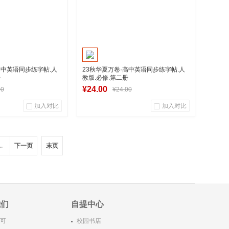
高中英语同步练字帖.人
23秋华夏万卷·高中英语同步练字帖.人
册
教版.必修.第二册
¥24.00
00
¥24.00
加入对比
加入对比
0
0
0
用户评论
商品销量
用户评论
..
下一页
末页
华图书专营店
湖南新华图书专营店
入购物车
加入购物车
我们
自提中心
可
校园书店