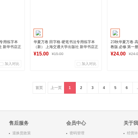
法专用练字本
华夏万卷 田字格·硬笔书法专用练字本
23秋华夏万卷·
社 新华书店正
（新） 上海交通大学出版社 新华书店正
教版.必修.第一
版图书
¥15.00
¥24.00
¥15.00
¥24.
加入对比
加入对比
0
0
0
商品销量
用户评论
商品销量
首页
上一页
1
2
3
4
5
6
.
营店
湖南新华图书专营店
湖南新
车
加入购物车
加
售后服务
会员中心
关于
退换货政策
密码管理
经营许