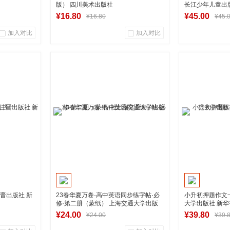
版） 四川美术出版社
长江少年儿童出
¥16.80
¥45.00
¥16.80
¥45.
加入对比
加入对比
0
0
0
商品销量
用户评论
商品销量
营店
湖南新华图书专营店
湖南新
加入购物车
加
三晋出版社 新
23春华夏万卷·高中英语同步练字帖·必
小升初押题作文
修·第二册（蒙纸） 上海交通大学出版
大学出版社 新
社
¥24.00
¥39.80
¥24.00
¥39.