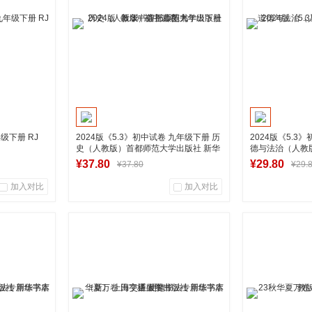
加入购物车
级下册 RJ
2024版《5.3》初中试卷 九年级下册 历
2024版《5.3
史（人教版）首都师范大学出版社 新华
德与法治（人教
书店正版图书
社
¥37.80
¥29.80
¥37.80
¥29.
加入对比
加入对比
0
0
0
商品销量
用户评论
商品销量
营店
湖南新华图书专营店
湖南新
车
到货通知