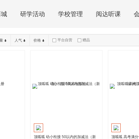
商城
研学活动
学校管理
阅达听课
平台自营
赠品
量
人气
价格
顶呱呱 幼小衔接 50以内的加减法（新
顶呱呱 高考满分作