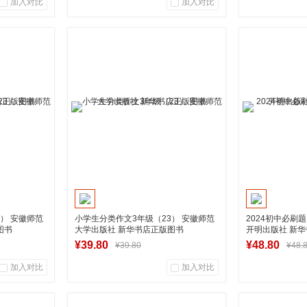
加入对比
加入对比
0
0
0
商品销量
用户评论
商品销量
营店
湖南新华图书专营店
湖南新
车
到货通知
加
） 安徽师范
小学生分类作文3年级（23） 安徽师范
2024初中必刷题
图书
大学出版社 新华书店正版图书
开明出版社 新
¥39.80
¥48.80
¥39.80
¥48.
加入对比
加入对比
0
0
0