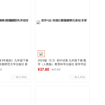
用户评论
商品销量
用户评论
华图书专营店
湖南新华图书专营店
到货通知
加入购物车
中考3年模拟》九年级下册
2024版《5.3》初中试卷 九年级下册 数
首都师范大学出版社 新
学（人教版）教育科学出版社 新华书店
正版图书
¥37.80
80
¥37.80
加入对比
加入对比
0
0
0
用户评论
商品销量
用户评论
华图书专营店
湖南新华图书专营店