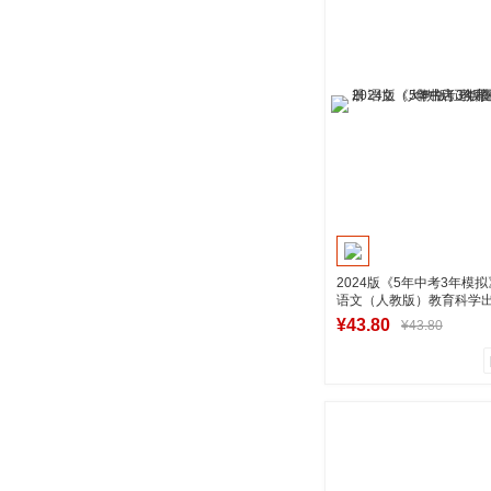
商品销量
用户评论
湖南新华图书专
加入购物
2024版《5年中考3年模
语文（人教版）教育科学出
店正版图书
¥43.80
¥43.80
0
0
商品销量
用户评论
湖南新华图书专