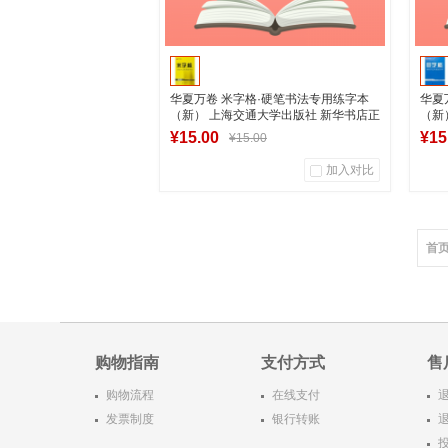
华夏万卷 米字格·硬笔书法专用练字本
华夏
（新） 上海交通大学出版社 新华书店正
（新
版图书
版图
¥15.00
¥15
¥15.00
加入对比
0
0
商品销量
用户评论
商
首
湖南新华图书专营店
加入购物车
购物指南
支付方式
售
购物流程
在线支付
发票制度
银行转账