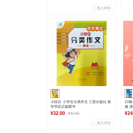
加入对比
0
0
商品销量
用户评论
商
湖南新华图书专营店
到货通知
小桔豆: 小学生分类作文 三晋出版社 新
23
华书店正版图书
修·
社
¥32.00
¥24
¥32.00
加入对比