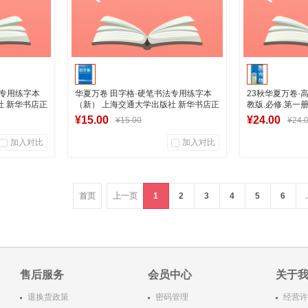
法专用练字本
华夏万卷 田字格·硬笔书法专用练字本
23秋华夏万卷·
社 新华书店正
（新） 上海交通大学出版社 新华书店正
教版.必修.第一
版图书
¥15.00
¥24.00
¥15.00
¥24.
加入对比
加入对比
0
0
0
商品销量
用户评论
商品销量
首页
上一页
1
2
3
4
5
6
.
营店
湖南新华图书专营店
湖南新
车
加入购物车
加
售后服务
会员中心
关于
退换货政策
密码管理
经营许