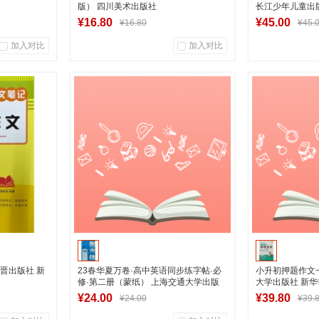
版） 四川美术出版社
长江少年儿童出
¥16.80
¥45.00
¥16.80
¥45.
加入对比
加入对比
0
0
0
商品销量
用户评论
商品销量
营店
湖南新华图书专营店
湖南新
加入购物车
加
三晋出版社 新
23春华夏万卷·高中英语同步练字帖·必
小升初押题作文
修·第二册（蒙纸） 上海交通大学出版
大学出版社 新
社
¥24.00
¥39.80
¥24.00
¥39.