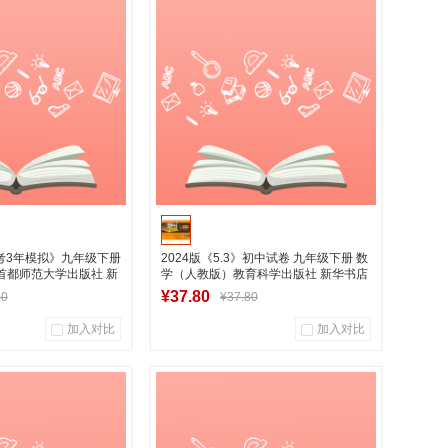
用户评论
商品销量
用户评论
华图书专营店
湖南新华图书专营店
到货通知
加入购物车
中考3年模拟》九年级下册
2024版《5.3》初中试卷 九年级下册 数
首都师范大学出版社 新
学（人教版）教育科学出版社 新华书店
正版图书
¥37.80
80
¥37.80
加入对比
加入对比
0
0
0
用户评论
商品销量
用户评论
华图书专营店
湖南新华图书专营店