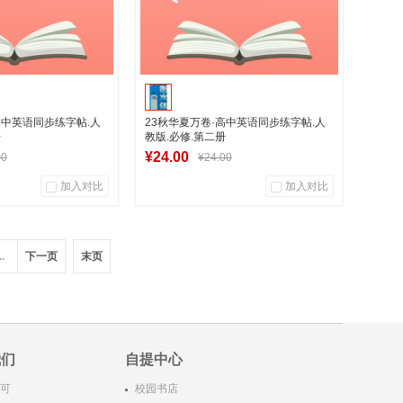
高中英语同步练字帖.人
23秋华夏万卷·高中英语同步练字帖.人
册
教版.必修.第二册
¥24.00
00
¥24.00
加入对比
加入对比
0
0
0
用户评论
商品销量
用户评论
..
下一页
末页
华图书专营店
湖南新华图书专营店
入购物车
加入购物车
我们
自提中心
可
校园书店