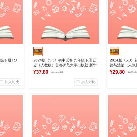
加入购物车
级下册 RJ
2024版《5.3》初中试卷 九年级下册 历
2024版《5.3
史（人教版）首都师范大学出版社 新华
德与法治（人教
书店正版图书
社
¥37.80
¥29.80
¥37.80
¥29.
加入对比
加入对比
0
0
0
商品销量
用户评论
商品销量
营店
湖南新华图书专营店
湖南新
车
到货通知