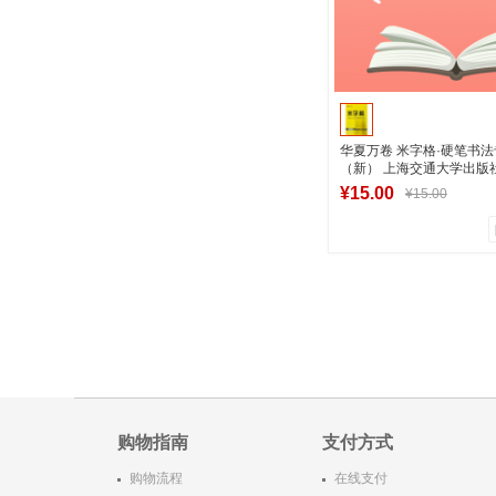
华夏万卷 米字格·硬笔书
（新） 上海交通大学出版
版图书
¥15.00
¥15.00
0
0
商品销量
用户评论
湖南新华图书专
加入购物
购物指南
支付方式
购物流程
在线支付