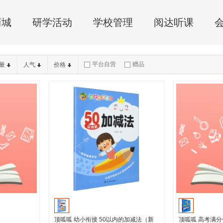
商城
研学活动
学校管理
阅达听课
平台自营
赠品
量
人气
价格
顶呱呱 幼小衔接 50以内的加减法（新
顶呱呱 高考满分作