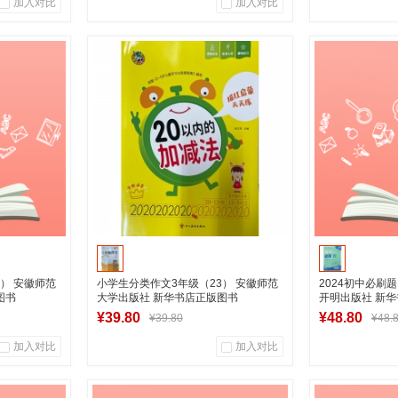
加入对比
加入对比
0
0
0
商品销量
用户评论
商品销量
营店
湖南新华图书专营店
湖南新
车
到货通知
加
） 安徽师范
小学生分类作文3年级（23） 安徽师范
2024初中必刷题
图书
大学出版社 新华书店正版图书
开明出版社 新
¥39.80
¥48.80
¥39.80
¥48.
加入对比
加入对比
0
0
0