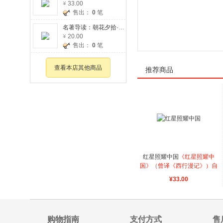
33.00
售出：
0
笔
名著导读：朝花夕拾·呐喊
20.00
售出：
0
笔
查看本店其他商品
推荐商品
红星照耀中国
《红星照耀中
国》（曾译《西行漫记》）自
1937年初版以来，畅销至
¥33.00
今，而董乐山译本已经是今天
了解中国工农红军的经典读
本。本书真实记录了斯诺自
1936年6月至10月在中国西
购物指南
支付方式
售
北革命根据地进行实地采访的