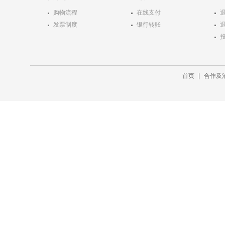
所见所闻，向全世界报道了中
购物流程
在线支付
国和中国工农红军以及许多红
军领袖、红军将领的情况。
发票制度
银行转账
首页
|
合作及