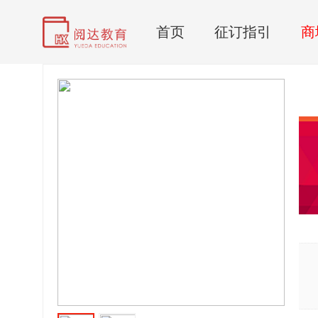
首页
征订指引
商
17秋教科书英语五年级上册
学生教材用书，教材缺补。
市 场 价：
¥5.95
¥5.95
商 城 价：
商品评分：
(销量：1)
共有0条评价
商品已下架
1. 请联系卖家咨询
2. 逛逛
选择其他商品
商家店铺