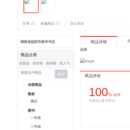
分享
(
0
)
收藏商品
(
0
)
加入对比
湖南省益阳市新华书店
商品详情
目录
商品分类
按新品
按价格
按销量
按人气
搜索
商品评价
-
全部商品
100
-
教材
%
好评
共有0人参与评分
测试
-
图书
一年级
二年级